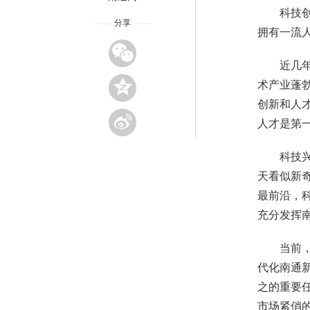
科技
分享
拥有一流
近几
术产业蓬勃
创新和人
人才是第
科技
天看似新
最前沿，
充分发挥
当前
代化南通
之的重要
市场紧俏