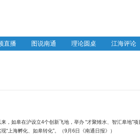
频直播
图说南通
理论圆桌
江海评论
以来，如皋在沪设立4个创新飞地，举办 “才聚雉水、智汇皋地”项
现“上海孵化、如皋转化”。（9月6日《南通日报》）