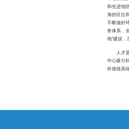
和先进地
海的区位
不断做好
务体系，
地”建设
人才
中心吸引
价值链高