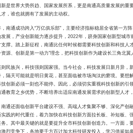
创新是世界大势所趋、国家发展所系，更是南通高质量发展的重
人才，谁也就拥有了发展的主动权。
年，南通成功跨入“万亿俱乐部”，主要经济指标稳居全省第一方
发展，产业创新能力逐步提升，2022年，跻身国家创新型城市
才支撑。踏上新征程，南通比任何时候都需要科技创新和科技人才
一资源、创新是第一动力”理念，把科技创新作为建设长三角北翼
兴则民族兴，科技强则国家强。当今社会，科技发展日新月异，
奇，隔天可能就是明日黄花，甚至面临被市场淘汰的窘境。要想解
科技创新必须一刻也不能停。因此，必须切实重视科技创新的引
南通教育之乡优势，不断培养出适应南通发展需求的创新型人才
，南通还面临创新平台建设不强、高端人才集聚不够、深化产创
新实践的时代重任，着力加快在科技创新方面拉长板、补短板、
任务。其中最关键的就是要提升全市科技创新创造力。一方面，
的激烈竞争下，各地要千方百计加大科技研发投入，学习借鉴如