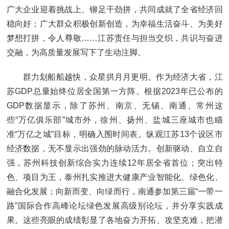
广大企业迎着挑战上、铆足干劲拼，共同成就了全省经济回
稳向好；广大群众积极创新创造，为幸福生活奋斗、为美好
梦想打拼，令人尊敬……江苏责任与担当交织，共识与奋进
交融，为高质量发展写下了生动注脚。
群力划船船越快，众星拱月月更明。作为经济大省，江
苏GDP总量始终位居全国第一方阵。根据2023年已公布的
GDP数据显示，除了苏州、南京、无锡、南通、常州这
些“万亿俱乐部”城市外，徐州、扬州、盐城三座城市也瞄
准“万亿之城”目标，明确入围时间表。纵观江苏13个设区市
经济数据，无不显示出强劲的脉动活力。创新驱动、自立自
强，苏州科技创新综合实力连续12年居全省首位；突出特
色、项目为王，泰州扎实推进大健康产业智能化、绿色化、
融合化发展；向新而变、向绿而行，南通参加第三届“一带一
路”国际合作高峰论坛绿色发展高级别论坛，并分享实践成
果。这些亮眼的成绩彰显了各地奋力开拓、攻坚克难，把潜