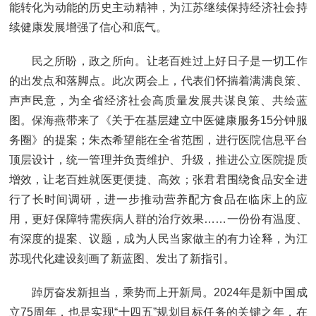
能转化为动能的历史主动精神，为江苏继续保持经济社会持
续健康发展增强了信心和底气。
民之所盼，政之所向。让老百姓过上好日子是一切工作
的出发点和落脚点。此次两会上，代表们怀揣着满满良策、
声声民意，为全省经济社会高质量发展共谋良策、共绘蓝
图。保海燕带来了《关于在基层建立中医健康服务15分钟服
务圈》的提案；朱杰希望能在全省范围，进行医院信息平台
顶层设计，统一管理并负责维护、升级，推进公立医院提质
增效，让老百姓就医更便捷、高效；张君君围绕食品安全进
行了长时间调研，进一步推动营养配方食品在临床上的应
用，更好保障特需疾病人群的治疗效果……一份份有温度、
有深度的提案、议题，成为人民当家做主的有力诠释，为江
苏现代化建设刻画了新蓝图、发出了新指引。
踔厉奋发新担当，乘势而上开新局。2024年是新中国成
立75周年，也是实现“十四五”规划目标任务的关键之年，在