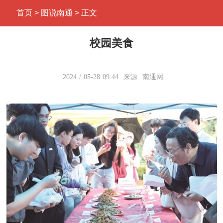
首页
> 图说南通 > 正文
校园美食
2024
05-28
09:44
来源
南通网