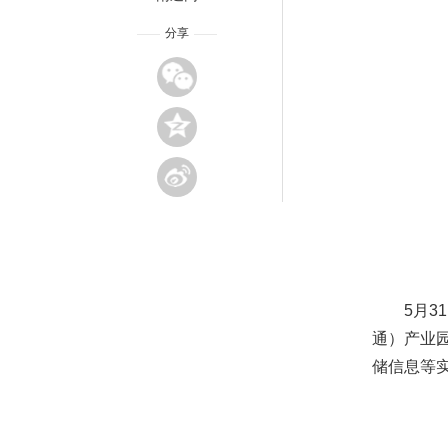
分享
5月
通）产业
储信息等实