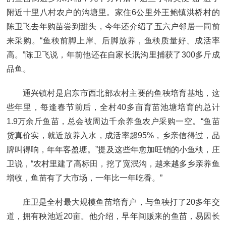
附近十里八村农户的沟塘里。家住6公里外王鲍镇洪桥村的
陈卫飞去年购苗尝到甜头，今年还介绍了五六户邻居一同前
来采购。“鱼秧前脚上岸、后脚放养，鱼秧质量好、成活率
高。”陈卫飞说，年前他还在自家长泯沟里捕获了300多斤成
品鱼。
通兴镇村是启东市西北部农村主要的鱼秧培育基地，这
些年里，每逢春节前后，全村40多亩育苗池塘培育的总计
1.9万余斤鱼苗，总会被周边千余养鱼农户采购一空。“鱼苗
货真价实，就近放养入水，成活率超95%，乡亲信得过，品
牌叫得响，年年客盈塘。”提及这些年愈加旺销的小鱼秧，庄
卫说，“农村里建了高标田，挖了宽泯沟，越来越多乡亲养鱼
增收，鱼苗有了大市场，一年比一年吃香。”
庄卫是全村最大规模鱼苗培育户，与鱼秧打了20多年交
道，拥有秧池近20亩。他介绍，早年间贩来的鱼苗，易因长