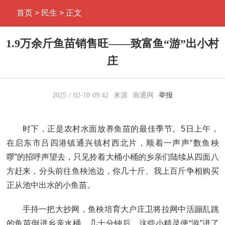
首页
> 民生 > 正文
1.9万余斤鱼苗销售旺——致富鱼“游”出小村
庄
2025
02-10
09:42
来源
南通网
举报
时下，正是农村水面放养鱼苗的最佳季节。5日上午，
在启东市吕四港镇通兴镇村西北片，顺着一声声“数鱼秧
啰”的招呼声望去，只见拎着大桶小桶的乡亲们陆续从四面八
方赶来，分头前往鱼秧池边，你几十斤、我上百斤争相购买
正从池中出水的小鱼苗。
手持一把大抄网，鱼秧培育大户庄卫将拉网中活蹦乱跳
的鱼苗倒进乡亲水桶，几十分钟后，这些小精灵便“游”进了