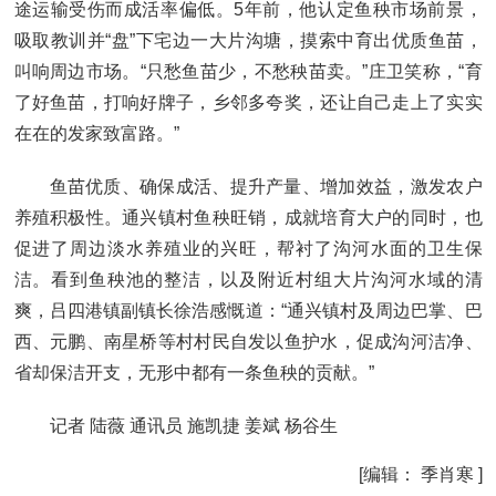
途运输受伤而成活率偏低。5年前，他认定鱼秧市场前景，
吸取教训并“盘”下宅边一大片沟塘，摸索中育出优质鱼苗，
叫响周边市场。“只愁鱼苗少，不愁秧苗卖。”庄卫笑称，“育
了好鱼苗，打响好牌子，乡邻多夸奖，还让自己走上了实实
在在的发家致富路。”
鱼苗优质、确保成活、提升产量、增加效益，激发农户
养殖积极性。通兴镇村鱼秧旺销，成就培育大户的同时，也
促进了周边淡水养殖业的兴旺，帮衬了沟河水面的卫生保
洁。看到鱼秧池的整洁，以及附近村组大片沟河水域的清
爽，吕四港镇副镇长徐浩感慨道：“通兴镇村及周边巴掌、巴
西、元鹏、南星桥等村村民自发以鱼护水，促成沟河洁净、
省却保洁开支，无形中都有一条鱼秧的贡献。”
记者 陆薇 通讯员 施凯捷 姜斌 杨谷生
[编辑： 季肖寒 ]