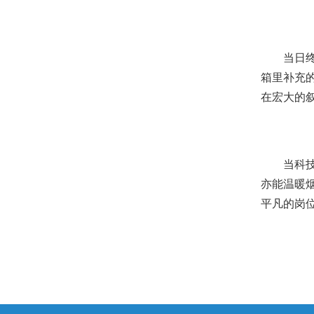
当日
箱里补充
在宏大的
当科
亦能温暖
平凡的岗