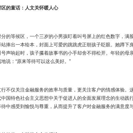
时区的童话：人文关怀暖人心
时分的等候区，一个三岁的小男孩盯着叫号屏上的红色数字，满
驿站捧出一本绘本，封面上可爱的跳跳虎正朝孩子眨眼。她蹲下
叫号声响起时，孩子攥着故事书的小手却舍不得松开。年轻的母亲
地说：“原来等待可以这么美好。”
支行不仅关注金融服务的效率与质量，更关注客户的情感体验。
代中国特色社会主义思想中关于促进人的全面发展理念的生动践
等待中感受到愉悦与尊重，从而提升了客户对金融服务的满意度