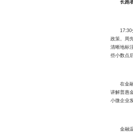
长跑
17
政策。周
清晰地标
些小数点后
在金
讲解普惠
小微企业
金融