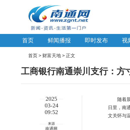
首页
鲜闻播报
即时发布
视
首页
> 财富天地 > 正文
工商银行南通崇川支行：方
2025
随着
03-24
日里，南
09:52
文关怀与
来源
南通网