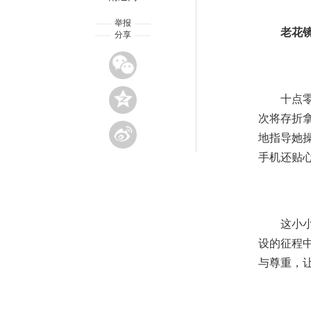
举报
老花
分享
十点
次将存折
地指导她
手机还贴心
这小
设的征程
与尊重，