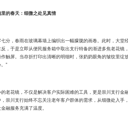
镜里的春天：细微之处见真情
零七分，春雨在玻璃幕墙上编织出一幅朦胧的画卷。此时，大堂
拿反，于是立即从便民服务箱中取出支行特备的渐进多焦老花镜
操作触屏。当存折打印出清晰的明细时，张奶奶眼角的皱纹里绽放
。”
小的老花镜，不仅是解决客户实际困难的工具，更是崇川支行金
中，崇川支行始终不忘关注老年客户群体的需求，从细微处入手
让金融服务充满了温度。