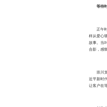
等待
正午
样从爱心
故事。当
合影，感慨
崇川
近平新时
让客户在