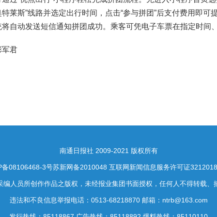
特莱斯”线路并选定出行时间，点击“参与拼团”后支付费用即可
统将自动发送短信通知拼团成功。乘客可凭电子车票在指定时间
彭军君
南通日报社 2009-2021 版权所有
P备08106468-3号
苏新网备2010048
互联网新闻信息服务许可证32120180
采编人员所创作作品之版权，未经报业集团书面授权，任何人不得转载、
违法和不良信息举报电话：0513-68218870 邮箱：ntrb@163.com
发行热线：85118867 广告热线：85118892 爆料热线：85110110