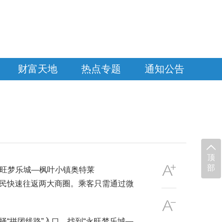
财富天地
热点专题
通知公告
顶
部
永旺梦乐城—枫叶小镇奥特莱
便市民快速往返两大商圈。乘客只需通过微
择“拼团线路”入口，找到“永旺梦乐城—