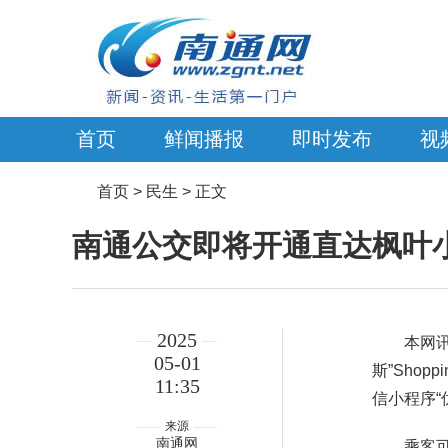
首页
鲜闻播报
即时发布
视
首页
> 民生 > 正文
南通公交即将开通直达枫叶
2025
本网
05-01
斯”Sho
11:35
信小程序“
来源
南通网
乘客