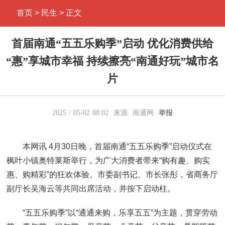
首页
> 民生 > 正文
首届南通“五五乐购季”启动 优化消费供给
“惠”享城市幸福 持续擦亮“南通好玩”城市名
片
2025
05-02
08:02
来源
南通网
举报
本网讯 4月30日晚，首届南通“五五乐购季”启动仪式在
枫叶小镇奥特莱斯举行，为广大消费者带来“购有趣、购实
惠、购精彩”的狂欢体验。市委副书记、市长张彤，省商务厅
副厅长吴海云等共同出席活动，并按下启动柱。
“五五乐购季”以“通通来购，乐享五五”为主题，贯穿劳动