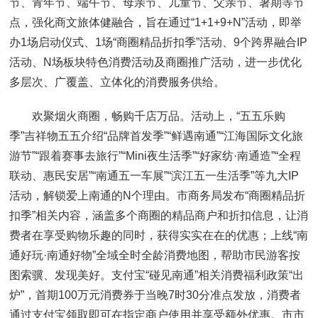
节、青年节、端午节、母亲节、儿童节、父亲节、暑期等节
点，强化商文旅体健融合，旨在通过“1+1+9+N”活动，即举
办1场启动仪式、1场“商圈精品折扣季”活动、9个跨界融合IP
活动、N场板块特色消费活动及商圈推广活动，进一步优化
多层次、广覆盖、立体化的消费服务供给。
欢聚烟火商圈，畅购千店万品。活动上，“五五乐购
季”吉祥物五五介绍“品牌首发季”“鲜遇南通”“江海国际文化旅
游节”“跟着赛事去旅行”“Mini夜生活季”“好家纺·南通造”“全程
联动、惠民安居”“南通五一车展”“滨江五一生活季”等九大IP
活动，解锁爱上南通的N个理由。市商务局发布“商圈精品折
扣季”相关内容，涵盖多个商圈的精品商户和折扣信息，让消
费者在享受购物乐趣的同时，获得实实在在的优惠；上线“南
通好玩·南通好物”全域全时全龄消费地图，帮助市民游客按
图索骥、发现美好。支付宝“碰见南通”相关消费福利政策“出
炉”，首期100万元消费券于当晚7时30分准点发放，消费者
通过支付宝领取即可在指定商户使用并享受额外优惠。市市