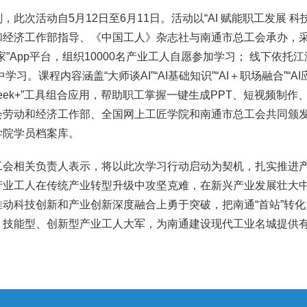
，此次活动自5月12日至6月11日。活动以“AI 赋能职工发展 
和经济工作部指导、《中国工人》杂志社与南通市总工会承办，
家”App平台，组织10000名产业工人自愿参加学习；
线下依托江
集中学习。课程内容涵盖“大师谈AI”“AI基础知识”“AI＋职场融合”
pSeek+”工具组合应用，帮助职工掌握一键生成PPT、短视频
会劳动和经济工作部、全国网上工匠学院和南通市总工会共同颁
学院学员档案库。
工会相关负责人表示，将以此次学习行动启动为契机，扎实推进
产业工人在传统产业转型升级中攻坚克难，在新兴产业发展壮大
动科技创新和产业创新深度融合上勇于突破，把南通“首站”转化为
、技能型、创新型产业工人大军，为南通建设现代工业名城提供