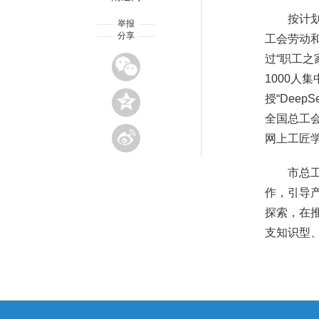
按计划
举报
分享
工会劳动
过“职工之
1000人
授“Dee
全国总工
网上工匠
市总
作，引导
探索，在推
支知识型