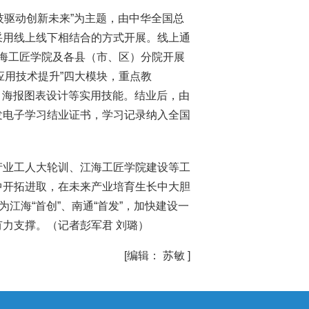
科技驱动创新未来”为主题，由中华全国总
采用线上线下相结合的方式开展。线上通
海工匠学院及各县（市、区）分院开展
“AI应用技术提升”四大模块，重点教
制作、海报图表设计等实用技能。结业后，由
发电子学习结业证书，学习记录纳入全国
产业工人大轮训、江海工匠学院建设等工
中开拓进取，在未来产业培育生长中大胆
江海“首创”、南通“首发”，加快建设一
有力支撑。
（记者彭军君 刘璐）
[编辑： 苏敏 ]