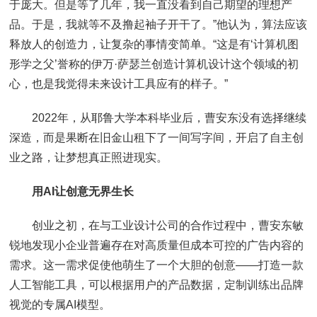
于庞大。但是等了几年，我一直没看到自己期望的理想产
品。于是，我就等不及撸起袖子开干了。”他认为，算法应该
释放人的创造力，让复杂的事情变简单。“这是有‘计算机图
形学之父’誉称的伊万·萨瑟兰创造计算机设计这个领域的初
心，也是我觉得未来设计工具应有的样子。”
2022年，从耶鲁大学本科毕业后，曹安东没有选择继续
深造，而是果断在旧金山租下了一间写字间，开启了自主创
业之路，让梦想真正照进现实。
用AI让创意无界生长
创业之初，在与工业设计公司的合作过程中，曹安东敏
锐地发现小企业普遍存在对高质量但成本可控的广告内容的
需求。这一需求促使他萌生了一个大胆的创意——打造一款
人工智能工具，可以根据用户的产品数据，定制训练出品牌
视觉的专属AI模型。