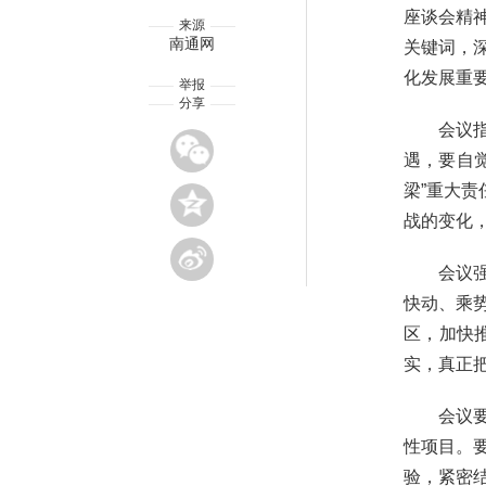
座谈会精
来源
南通网
关键词，
化发展重
举报
分享
会议
遇，要自
梁”重大
战的变化
会议
快动、乘
区，加快
实，真正
会议
性项目。
验，紧密