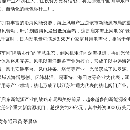
储能产业不断壮大，让投资方更有信心，将启东这个面向华东市
化、自动化的绿色标杆工厂。
市拥有丰富的沿海风能资源，海上风电产业是该市新能源布局的
迎风转动，叶片划破海风发出低沉轰鸣，这是启东海上风电的“能
3亿千瓦时，日均发电量可满足3.58万户家庭月用电需求，相当于年
能车间“隔墙协作”的智慧生态，到风机矩阵向深海挺进，再到光伏板
业体系逐步完善。风电以海洋装备产业为核心，形成了以中远海
船、风电安装平台、风电装备、塔筒等产业；光伏形成了以罗源
领域以海博思创、亿纬林洋、易事特、海四达等企业为代表，涵
应用等产业领域；核电形成了以江苏神通为代表的核电阀门产业
于启东新能源产业的战略布局和美好前景，越来越多的新能源企业
册5个重大新能源项目，总投资约29亿元，其中外资3000万美
黄海 通讯员 茅晨华