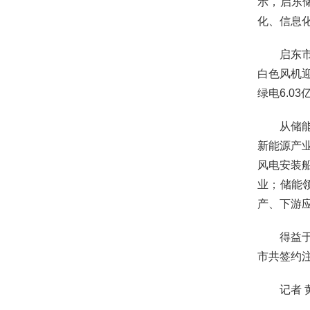
示，启东
化、信息
启东
白色风机
绿电6.0
从储
新能源产
风电安装
业；储能
产、下游
得益
市共签约注
记者 