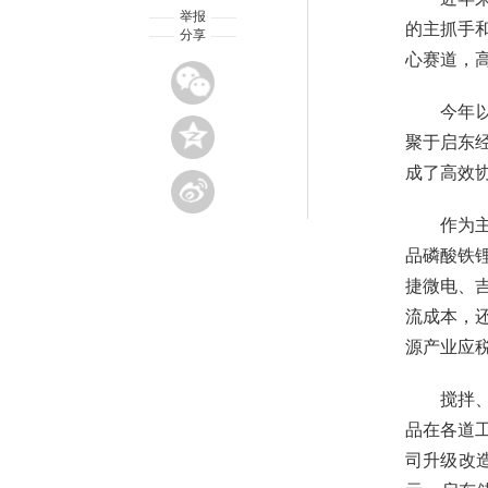
举报
的主抓手
分享
心赛道，
今年
聚于启东
成了高效
作为
品磷酸铁
捷微电、
流成本，
源产业应税
搅拌
品在各道工
司升级改造