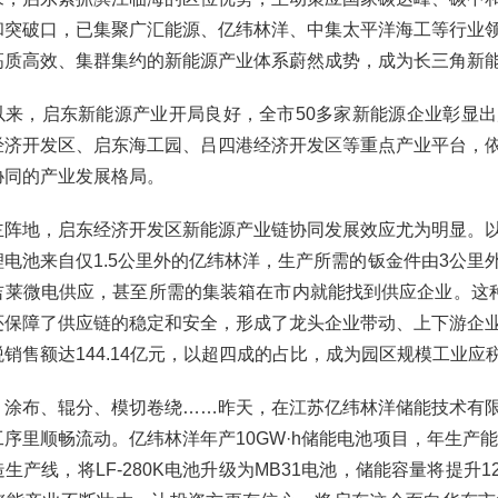
和突破口，已集聚广汇能源、亿纬林洋、中集太平洋海工等行业
高质高效、集群集约的新能源产业体系蔚然成势，成为长三角新
以来，启东新能源产业开局良好，全市50多家新能源企业彰显
经济开发区、启东海工园、吕四港经济开发区等重点产业平台，
协同的产业发展格局。
主阵地，启东经济开发区新能源产业链协同发展效应尤为明显。
锂电池来自仅1.5公里外的亿纬林洋，生产所需的钣金件由3公里
吉莱微电供应，甚至所需的集装箱在市内就能找到供应企业。这种
还保障了供应链的稳定和安全，形成了龙头企业带动、上下游企
销售额达144.14亿元，以超四成的占比，成为园区规模工业应
、涂布、辊分、模切卷绕……昨天，在江苏亿纬林洋储能技术有
序里顺畅流动。亿纬林洋年产10GW·h储能电池项目，年生产能
生产线，将LF-280K电池升级为MB31电池，储能容量将提升