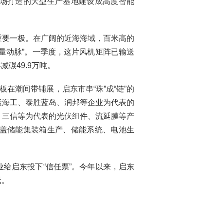
场打造的大型生产基地建设成高度智能
重要一极。在广阔的近海海域，百米高的
量动脉”。一季度，这片风机矩阵已输送
减碳49.9万吨。
在潮间带铺展，启东市串“珠”成“链”的
运海工、泰胜蓝岛、润邦等企业为代表的
、三信等为代表的光伏组件、流延膜等产
盖储能集装箱生产、储能系统、电池生
。
给启东投下“信任票”。今年以来，启东
元。