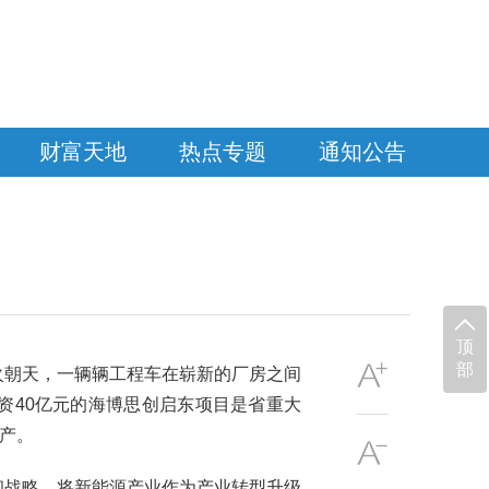
财富天地
热点专题
通知公告
顶
部
火朝天，一辆辆工程车在崭新的厂房之间
资40亿元的海博思创启东项目是省重大
生产。
和战略，将新能源产业作为产业转型升级