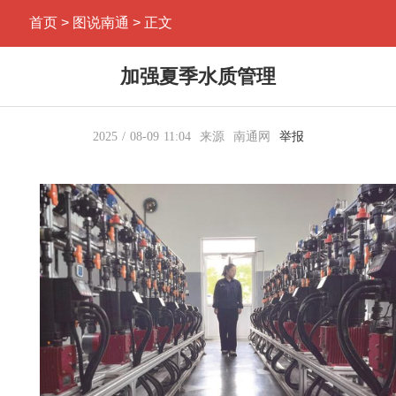
首页
> 图说南通 > 正文
加强夏季水质管理
2025
08-09
11:04
来源
南通网
举报