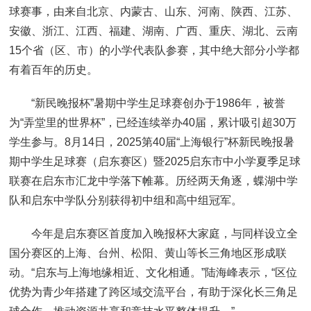
球赛事，由来自北京、内蒙古、山东、河南、陕西、江苏、
安徽、浙江、江西、福建、湖南、广西、重庆、湖北、云南
15个省（区、市）的小学代表队参赛，其中绝大部分小学都
有着百年的历史。
“新民晚报杯”暑期中学生足球赛创办于1986年，被誉
为“弄堂里的世界杯”，已经连续举办40届，累计吸引超30万
学生参与。8月14日，2025第40届“上海银行”杯新民晚报暑
期中学生足球赛（启东赛区）暨2025启东市中小学夏季足球
联赛在启东市汇龙中学落下帷幕。历经两天角逐，蝶湖中学
队和启东中学队分别获得初中组和高中组冠军。
今年是启东赛区首度加入晚报杯大家庭，与同样设立全
国分赛区的上海、台州、松阳、黄山等长三角地区形成联
动。“启东与上海地缘相近、文化相通。”陆海峰表示，“区位
优势为青少年搭建了跨区域交流平台，有助于深化长三角足