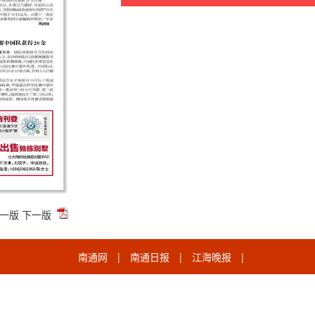
一版
下一版
南通网
|
南通日报
|
江海晚报
|