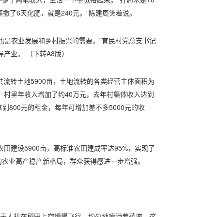
撒了6天化肥，就是240元。”陈建周笑着说。
也是农业发展和乡村振兴的需要。”育民村党总支书记
导产业。 （下转A8版）
共流转土地5900亩，土地流转的各类经营主体面积为
转，村里年收入增加了约40万元，去年村集体收入达到
到800元的租金，每年可增加差不多5000元的收
农田建设5900亩，高标准农田建成率达95%，实现了
的农业高产稳产新格局，群众获得感进一步增强。
的无人机在稻田上空缓慢飞行，均匀地喷洒着药液。这