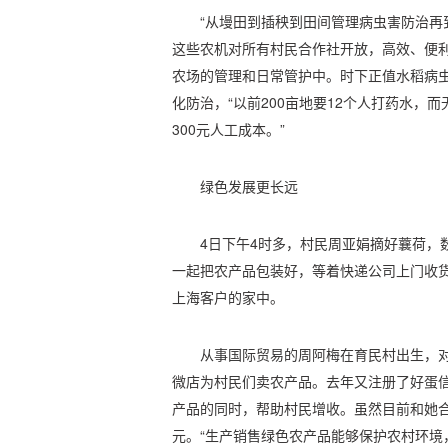
“从墁田到插秧到田间管理病虫害防治
这些农机对所有村民合作社开放，高效、便利
农场的管理和日常管护中。时下正值水稻病
化防治，“以前200亩地要12个人打药水，
300元人工成本。”
绿色发展更长远
4日下午4时多，村民周亚娟摘好蘘荷，
一起把农产品包装好，等着快递公司上门收货
上海客户的家中。
从事国际贸易的周阿梅在育民村出生，对
微店为村民们卖农产品。去年又注册了好蛋
产品的同时，帮助村民增收。虽然目前和她
元。“生产销售绿色农产品能够保护农村环境