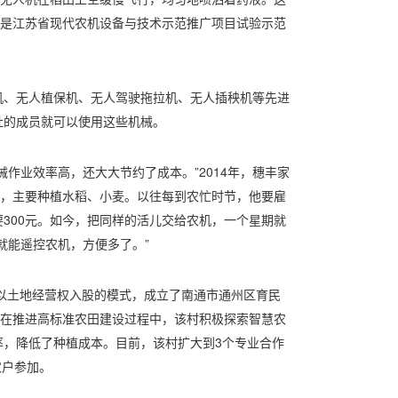
还是江苏省现代农机设备与技术示范推广项目试验示范
机、无人植保机、无人驾驶拖拉机、无人插秧机等先进
社的成员就可以使用这些机械。
作业效率高，还大大节约了成本。”2014年，穗丰家
亩，主要种植水稻、小麦。以往每到农忙时节，他要雇
300元。如今，把同样的活儿交给农机，一个星期就
就能遥控农机，方便多了。”
户以土地经营权入股的模式，成立了南通市通州区育民
。在推进高标准农田建设过程中，该村积极探索智慧农
率，降低了种植成本。目前，该村扩大到3个专业合作
农户参加。