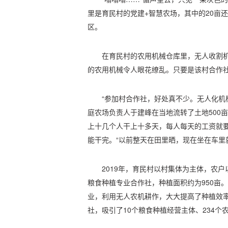
里是育民村的党建+智慧农场，其中的20亩
区。
在育民村的农用机械仓库里，无人收割
的农用机械令人眼花缭乱。只要是该村合作
“参加村合作社，好处真不少。无人化机械
庭农场负责人于建峰在当地流转了土地500
上十几个人干上十多天，每人每天的工资就要
能干完。“以前整天在田里晒，现在坐在车里
2019年，育民村以村集体为主体，农
粮食种植专业合作社，种植面积约为950亩
业，利用无人农机耕作，大大提高了种植效
社，吸引了10个粮食种植经营主体、234个