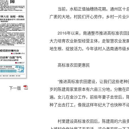
当前，水稻正值抽穗扬花期。通州区十
广袤的大地，村民们开心劳作，乡村一片业
2016年以来，南通整市推进高标准农
大力培育农业新型经营主体，走智慧农业发
地生根、绽放活力。今年该村入选南通市级
高标准农田更惠民
“推进高标准农田建设，让我们这些老种田
下一版
岁的陈建周家里原本有六亩三分地，分散在
遍。女儿在金沙工作，前些年妻子去世后，陈
种了出去打工，像我这样年纪大了也快种不动
村里建设高标准农田后，陈建周的六亩多
上被村合作社雇了干农活，这个老农民一下子