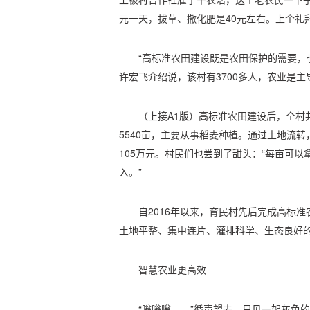
元一天，拔草、撒化肥是40元左右。上个礼拜
“高标准农田建设既是农田保护的需要，
许宏飞介绍说，该村有3700多人，农业是主
（上接A1版）高标准农田建设后，全村
5540亩，主要从事稻麦种植。通过土地流
105万元。村民们也尝到了甜头：“每亩可以拿
入。”
自2016年以来，育民村先后完成高标准
土地平整、集中连片、灌排科学、生态良好
智慧农业更高效
“嗡嗡嗡……”循声望去，只见一架灰色