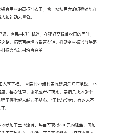
总镇育民村的高标准农田，像一块块巨大的绿毯铺陈在
兴人和的动人景象。
田建设，育民村抓住机遇，在建好高标准农田的同时，
展之路，拓宽百姓增收致富渠道，推动乡村振兴战略落
乡村振兴先进村培育名单。
人享了福。”育民村23组村民陈建周乐呵呵地说。75
四周，每次除草、施肥或者打药水，要把几块地跑个
建周感觉越来越力不从心。“田比较分散，有的人不
了。”
地参加了土地流转，每亩可获得800元的租金，再加
多了两笔收入，生活一下子宽裕起来。“打药水是70