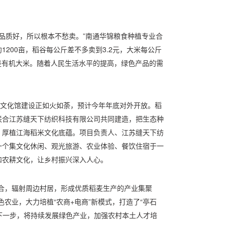
为品质好，所以根本不愁卖。”南通华锦粮食种植专业合
200亩，稻谷每公斤差不多卖到3.2元，大米每公斤
是有机大米。随着人民生活水平的提高，绿色产品的需
作文化馆建设正如火如荼，预计今年年底对外开放。稻
联合江苏缝天下纺织科技有限公司共同建造，把生态种
，厚植江海稻米文化底蕴。项目负责人、江苏缝天下纺
一个集文化休闲、观光旅游、农业体验、餐饮住宿于一
和农耕文化，让乡村振兴深入人心。
合，辐射周边村居，形成优质稻麦生产的产业集聚
农业，大力培植“农商+电商”新模式，打造了“亭石
。下一步，将持续发展绿色产业，加强农村本土人才培