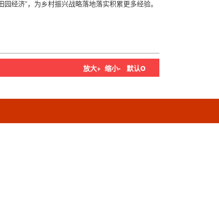
田园经济”，为乡村振兴战略落地落实积累更多经验。
o
放大+
缩小-
默认