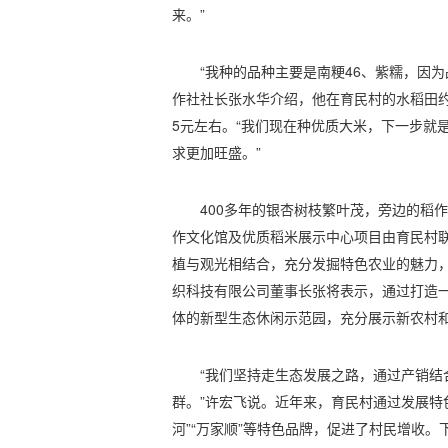
来。”
“我种的品种主要是南粳46、紫糯，因
作社社长张水华介绍，他在育民村的水稻田约1
5元左右。“我们现在种优质大米，下一步就
求更加旺盛。”
400多年的银杏树枝繁叶茂，旁边的稻
作文化馆及优质稻米展示中心项目由育民村
植与观光相结合，充分发掘特色农业的魅力
织科技有限公司董事长张将表示，通过打造
体的新型生态休闲示范园，充分展示新农村
“我们坚持走生态发展之路，通过产销结
群。”许宏飞说。近年来，育民村通过发展特色
河”“万家顺”等特色品牌，促进了村民增收