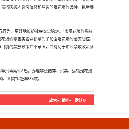
，需将购买人身份信息和购买的烟花爆竹品种、数量等
罪行为，更好地维护社会安全稳定。”市烟花爆竹燃放
烟花爆竹零售实名登记是为了加强烟花爆竹治安管控，
与目前的禁放政策并不矛盾，并有利于市区禁放政策落
竹等刑事案件8起，办理非法储存、买卖、运输烟花爆
箱、各类礼花弹834枚。
o
放大+
缩小-
默认