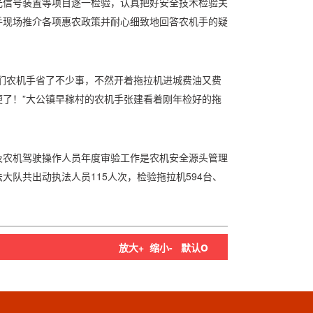
光信号装置等项目逐一检验，认真把好安全技术检验关
手现场推介各项惠农政策并耐心细致地回答农机手的疑
我们农机手省了不少事，不然开着拖拉机进城费油又费
了！”大公镇早稼村的农机手张建看着刚年检好的拖
及农机驾驶操作人员年度审验工作是农机安全源头管理
大队共出动执法人员115人次，检验拖拉机594台、
o
放大+
缩小-
默认