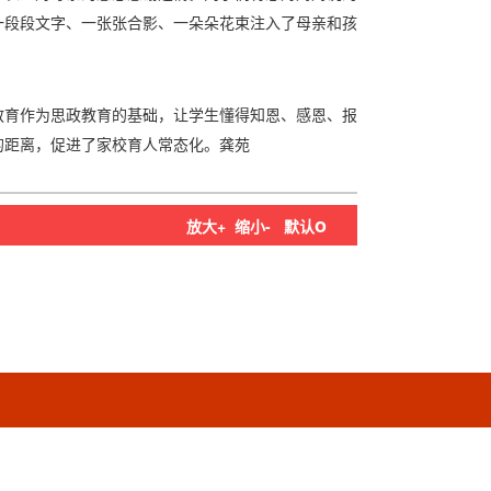
一段段文字、一张张合影、一朵朵花束注入了母亲和孩
教育作为思政教育的基础，让学生懂得知恩、感恩、报
的距离，促进了家校育人常态化。龚苑
o
放大+
缩小-
默认