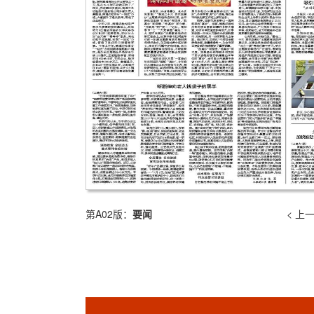
第A02版：
要闻
< 上