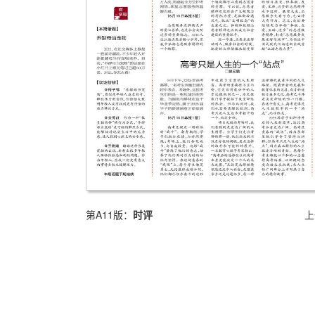
第A11版：
时评
上