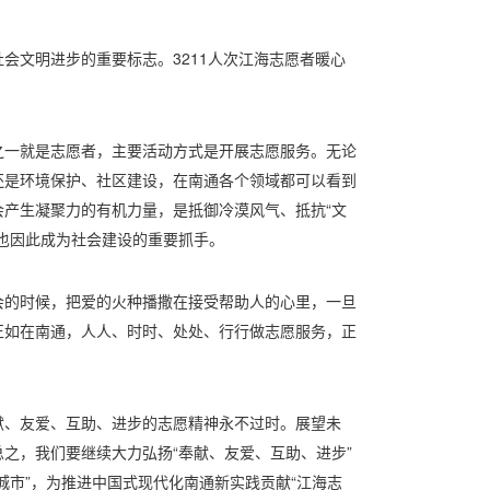
会文明进步的重要标志。3211人次江海志愿者暖心
。
之一就是志愿者，主要活动方式是开展志愿服务。无论
还是环境保护、社区建设，在南通各个领域都可以看到
产生凝聚力的有机力量，是抵御冷漠风气、抵抗“文
也因此成为社会建设的重要抓手。
会的时候，把爱的火种播撒在接受帮助人的心里，一旦
正如在南通，人人、时时、处处、行行做志愿服务，正
献、友爱、互助、进步的志愿精神永不过时。展望未
之，我们要继续大力弘扬“奉献、友爱、互助、进步”
城市”，为推进中国式现代化南通新实践贡献“江海志